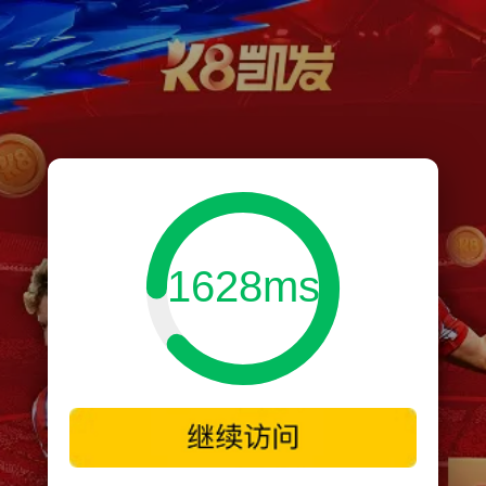
1628ms